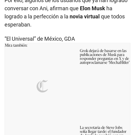
Por ello, algunos de los usuarios que ya han logrado
conversar con Ani, afirman que
Elon Musk
ha
logrado a la perfección a la
novia virtual
que todos
esperaban.
“El Universal” de México, GDA
Mira también:
Grok dejará de basarse en las
publicaciones de Musk para
responder preguntas en X y de
autoproclamarse ‘MechaHitler’
La secretaria de Steve Jobs
solía llegar tarde: el fundador