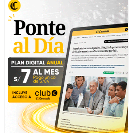
TE PUEDE INTERESAR
SpaceX hace historia al capturar cohetes con
brazos mecánicos: un paso clave hacia Marte
Intel presenta los procesadores Core Ultra 200S
con IA: eficiencia energética mejorada y
rendimiento avanzado
¿Cómo es un vuelo de los cazahuracanes? Así
son los aviones que ingresan al ojo del ciclón |