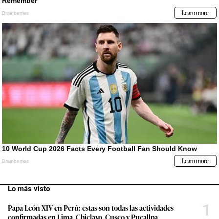
confirmadas en Lima, Chiclayo, Cusco y Pucallpa
2
Simone Biles en Lima: paso a paso, la agenda de la gimnasta
más ganadora del mundo y una visita que emocionará a toda
una selección nacional
3
Aerolíneas responden a LAP sobre la TUUA a escalas
internacionales: “Una reducción parcial deja intacta la
desventaja competitiva de fondo”
4
“La organización está recuperando el tiempo perdido”: Carlos
Neuhaus, expresidente de Lima 2019, sobre los retos a un año
de Lima 2027 y en qué más está preocupado el Gobierno
5
Unidad de Investigación: Hallan más de siete millones de
jeringas y medicamentos vencidos en Cenares del Minsa
6
De brigadas de seguridad urbana al rol de los militares: ¿qué se
sabe del plan de seguridad que Abelardo de la Espriella pondrá
en marcha en Colombia?