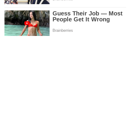
MIRA:
Un teclado para pacientes con lesión
medular hecho por universitarios peruanos: te
contamos en qué consiste y cómo funciona |
VIDEO