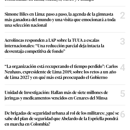
Lo último en Robótica
En el MIT terminaron copiando a las aves
buceadoras mientras hacían un robot que pueda
nadar y volar