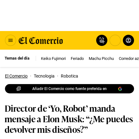
Temas del día
Keiko Fujimori
Feriado
Machu Picchu
Corredor az
El Comercio
·
Tecnologia
·
Robotica
Añadir El Comercio como fuente preferida en
Director de ‘Yo, Robot’ manda
mensaje a Elon Musk: “¿Me puedes
devolver mis diseños?”