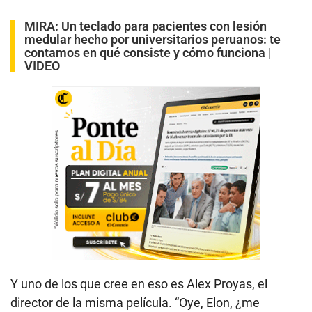
Y uno de los que cree en eso es Alex Proyas, el
director de la misma película. “Oye, Elon, ¿me
puedes devolver mis diseños, por favor?”, escribió el
director de cine en su cuenta de X (antes Twitter),
dirigiéndose a Elon Musk, dueño de la firma
tecnológica.
Hey Elon, Can I have my designs back please?
#ElonMusk
#Elon_Musk
pic.twitter.com/WPgxHevr6E
— Alex Proyas (@alex_proyas)
October 13, 2024
Pero no solo se trata del parecido entre el robot
Optimus y la película Yo, robot. En la imagen
compartida por Alex Proyas también se puede ver el
parecido con sus nuevos Cybercab y el Robovan.
Además, el evento mismo de la presentación se