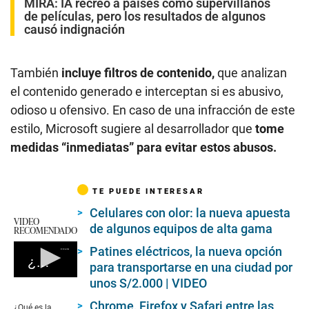
MIRA:
IA recreó a países como supervillanos
de películas, pero los resultados de algunos
causó indignación
También
incluye filtros de contenido,
que analizan
el contenido generado e interceptan si es abusivo,
odioso u ofensivo. En caso de una infracción de este
estilo, Microsoft sugiere al desarrollador que
tome
medidas “inmediatas” para evitar estos abusos.
TE PUEDE INTERESAR
Celulares con olor: la nueva apuesta
VIDEO
de algunos equipos de alta gama
RECOMENDADO
Patines eléctricos, la nueva opción
¿Qué es la inteligencia artificial?
para transportarse en una ciudad por
0
unos S/2.000 | VIDEO
seconds
of
Chrome, Firefox y Safari entre las
¿Qué es la