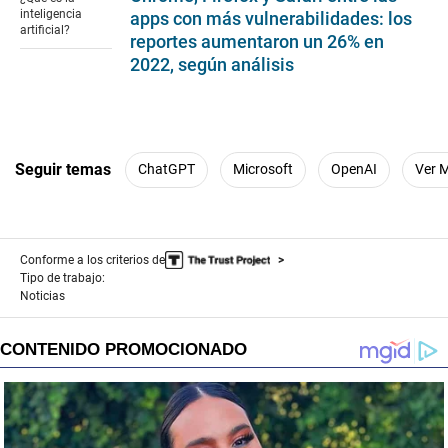
1
inteligencia
apps con más vulnerabilidades: los
minute,
artificial?
reportes aumentaron un 26% en
51
seconds
2022, según análisis
Seguir temas
ChatGPT
Microsoft
OpenAI
Ver 
Conforme a los criterios de
Tipo de trabajo:
Noticias