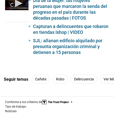
Día de la Mujer: las mujeres
Capturan a cabecilla del Tren de Aragua
peruanas que marcaron la senda del
progreso en el país durante las
0
seconds
décadas pasadas | FOTOS
of
2
Capturan a delincuentes que robaron
minutes,
en tiendas Ishop | VIDEO
40
seconds
SJL: allanan edificio alquilado por
presunta organización criminal y
detienen a 15 personas
Seguir temas
Cañete
Robo
Delincuencia
Ver M
Conforme a los criterios de
Tipo de trabajo:
Noticias