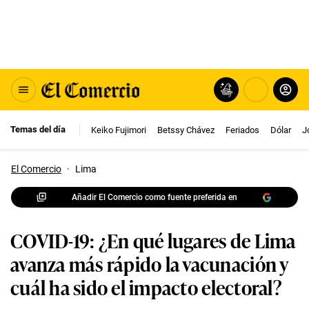
Temas del día
Keiko Fujimori
Betssy Chávez
Feriados
Dólar
J
El Comercio
·
Lima
Añadir El Comercio como fuente preferida en
COVID-19: ¿En qué lugares de Lima
avanza más rápido la vacunación y
cuál ha sido el impacto electoral?