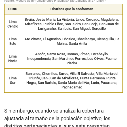
DIRIS
Distritos que la conforman
Breña, Jesús María, La Victoria, Lince, Cercado, Magdalena,
Lima
Miraflores, Pueblo Libre, San Isidro, San Borja, San Juan de
Centro
Lurigancho, San Luis, San Miguel, Surquillo
Lima
Ate Vitarte, El Agustino, Chosica, Chaclacayo, Cieneguilla, La
Este
Molina, Santa Anita
Ancón, Santa Rosa, Comas, Rímac, Carabayllo,
Lima
Independencia, San Martín de Porres, Los Olivos, Puente
Norte
Piedra
Barranco, Chorrillos, Surco, Villa El Salvador, Villa María del
Lima
Triunfo, San Juan de Miraflores, Punta Hermosa, Punta
Sur
Negra, San Bartolo, Santa María del Mar, Lurín, Pucusana,
Pachacamac
Sin embargo, cuando se analiza la cobertura
ajustada al tamaño de la población objetivo, los
distritos pertenecientes al sur y este presentan