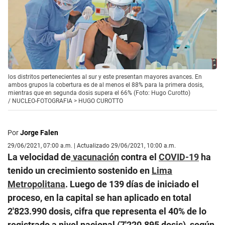
los distritos pertenecientes al sur y este presentan mayores avances. En
ambos grupos la cobertura es de al menos el 88% para la primera dosis,
mientras que en segunda dosis supera el 66% (Foto: Hugo Curotto)
/
NUCLEO-FOTOGRAFIA > HUGO CUROTTO
Por
Jorge Falen
29/06/2021, 07:00 a.m. | Actualizado 29/06/2021, 10:00 a.m.
La velocidad de
vacunación
contra el
COVID-19
ha
tenido un crecimiento sostenido en
Lima
Metropolitana
. Luego de 139 días de iniciado el
proceso, en la capital se han aplicado en total
2′823.990 dosis, cifra que representa el 40% de lo
registrado a nivel nacional (7′220.895 dosis), según