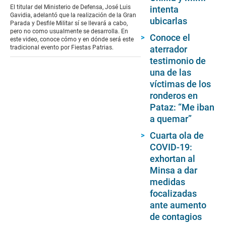
of
El titular del Ministerio de Defensa, José Luis
intenta
0
Gavidia, adelantó que la realización de la Gran
ubicarlas
seconds
Parada y Desfile Militar sí se llevará a cabo,
pero no como usualmente se desarrolla. En
Conoce el
este video, conoce cómo y en dónde será este
aterrador
tradicional evento por Fiestas Patrias.
testimonio de
una de las
víctimas de los
ronderos en
Pataz: “Me iban
a quemar”
Cuarta ola de
COVID-19:
exhortan al
Minsa a dar
medidas
focalizadas
ante aumento
de contagios