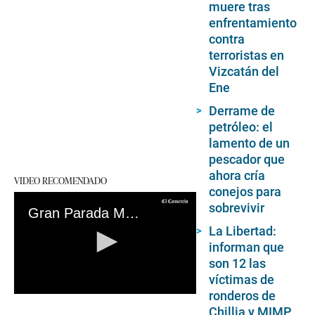
muere tras
enfrentamiento
contra
terroristas en
Vizcatán del
Ene
Derrame de
petróleo: el
lamento de un
pescador que
ahora cría
VIDEO RECOMENDADO
conejos para
sobrevivir
Gran Parada Militar 2022: ¿Dónde y cómo se realizará el tradicional evento por Fiestas Patrias?
La Libertad:
informan que
son 12 las
víctimas de
ronderos de
0
seconds
Chillia y MIMP