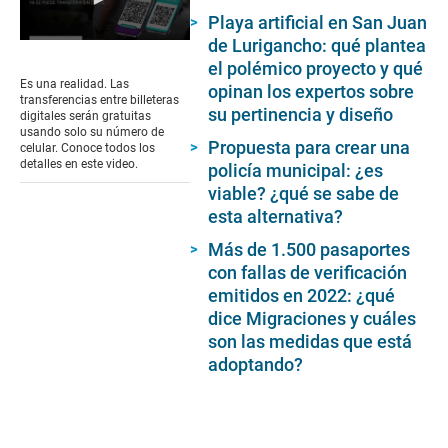
Playa artificial en San Juan
de Lurigancho: qué plantea
0
seconds
el polémico proyecto y qué
of
Es una realidad. Las
opinan los expertos sobre
1
transferencias entre billeteras
minute,
su pertinencia y diseño
digitales serán gratuitas
59
usando solo su número de
seconds
Propuesta para crear una
celular. Conoce todos los
detalles en este video.
policía municipal: ¿es
viable? ¿qué se sabe de
esta alternativa?
Más de 1.500 pasaportes
con fallas de verificación
emitidos en 2022: ¿qué
dice Migraciones y cuáles
son las medidas que está
adoptando?