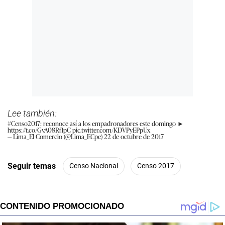
Lee también:
#Censo2017
: reconoce así a los empadronadores este domingo ►
https://t.co/GvA08Rf1pC
pic.twitter.com/KDVPyEPpUx
— Lima_El Comercio (@Lima_ECpe)
22 de octubre de 2017
Seguir temas
Censo Nacional
Censo 2017