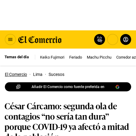
Temas del día
Keiko Fujimori
Feriado
Machu Picchu
Corredor az
El Comercio
·
Lima
·
Sucesos
Añadir El Comercio como fuente preferida en
César Cárcamo: segunda ola de
contagios “no sería tan dura”
porque COVID-19 ya afectó a mitad