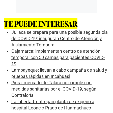
c
o
n
d
s
TE PUEDE INTERESAR
Juliaca se prepara para una posible segunda ola
de COVID-19: inauguran Centro de Atención y
Aislamiento Temporal
Cajamarca: implementan centro de atención
temporal con 50 camas para pacientes COVID-
19
Lambayeque: llevan a cabo campaña de salud y
pruebas rápidas en Incahuasi
Piura: mercado de Talara no cumple con
medidas sanitarias por el COVID-19, según
Contraloría
La Libertad: entregan planta de oxígeno a
hospital Leoncio Prado de Huamachuco