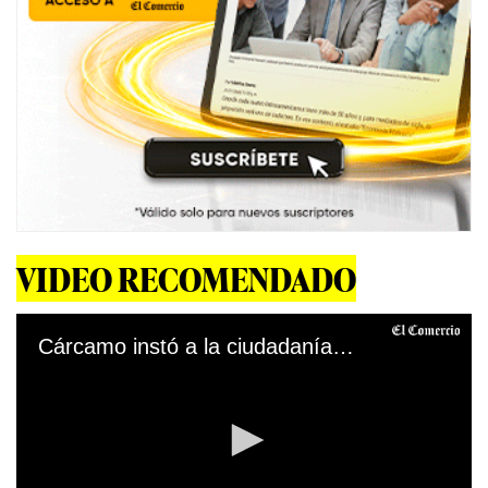
VIDEO RECOMENDADO
Cárcamo instó a la ciudadanía a no descuidarse para que el sistema de salud no se vuelva a desbordar. (Video Canal N/ Foto: Presidencia)