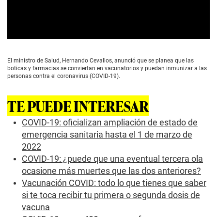
0
s
e
El ministro de Salud, Hernando Cevallos, anunció que se planea que las
c
boticas y farmacias se conviertan en vacunatorios y puedan inmunizar a las
o
personas contra el coronavirus (COVID-19).
n
d
s
TE PUEDE INTERESAR
o
f
0
COVID-19: oficializan ampliación de estado de
s
emergencia sanitaria hasta el 1 de marzo de
e
c
2022
o
COVID-19: ¿puede que una eventual tercera ola
n
d
ocasione más muertes que las dos anteriores?
s
Vacunación COVID: todo lo que tienes que saber
si te toca recibir tu primera o segunda dosis de
vacuna