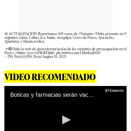
🚨 ACTUALIZACIÓN| Reportamos 105 casos de
#Variante
#Delta
presente en 9
regiones: Lima, Callao, Ica, Junín, Arequipa, Cerro de Pasco, Ayacucho,
Apurímac y Huancavelica.
📌🌐Visite la web de georreferenciación de las variantes de preocupación en el
Perú 👉
https://t.co/vzfKOEDpkG
pic.twitter.com/LHmlaokA10
— INS_Perú (@INS_Peru)
August 15, 2021
VIDEO RECOMENDADO
Boticas y farmacias serán vacunatorios