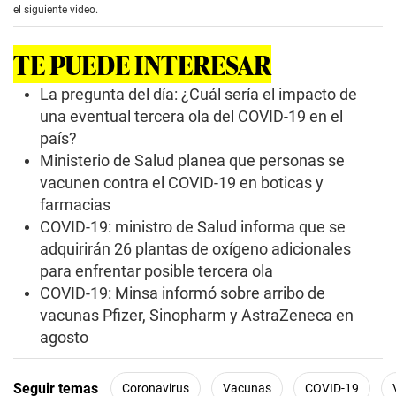
n
el siguiente video.
d
s
o
TE PUEDE INTERESAR
f
0
s
La pregunta del día: ¿Cuál sería el impacto de
e
una eventual tercera ola del COVID-19 en el
c
o
país?
n
Ministerio de Salud planea que personas se
d
s
vacunen contra el COVID-19 en boticas y
farmacias
COVID-19: ministro de Salud informa que se
adquirirán 26 plantas de oxígeno adicionales
para enfrentar posible tercera ola
COVID-19: Minsa informó sobre arribo de
vacunas Pfizer, Sinopharm y AstraZeneca en
agosto
Seguir temas
Coronavirus
Vacunas
COVID-19