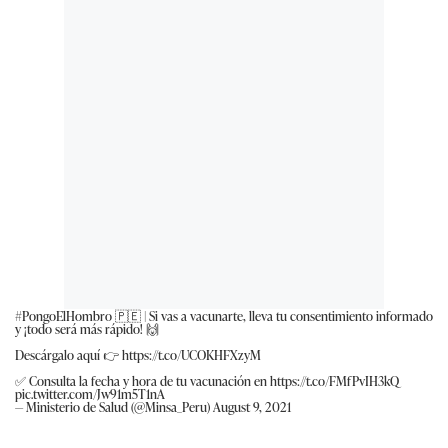
#PongoElHombro
🇵🇪 | Si vas a vacunarte, lleva tu consentimiento informado
y ¡todo será más rápido! 🙌
Descárgalo aquí 👉
https://t.co/UCOKHFXzyM
✅ Consulta la fecha y hora de tu vacunación en
https://t.co/FMfPvIH3kQ
pic.twitter.com/Jw91m5T1nA
— Ministerio de Salud (@Minsa_Peru)
August 9, 2021