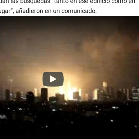
úan las búsquedas” tanto en ese edificio como en “
ugar”, añadieron en un comunicado.
Play