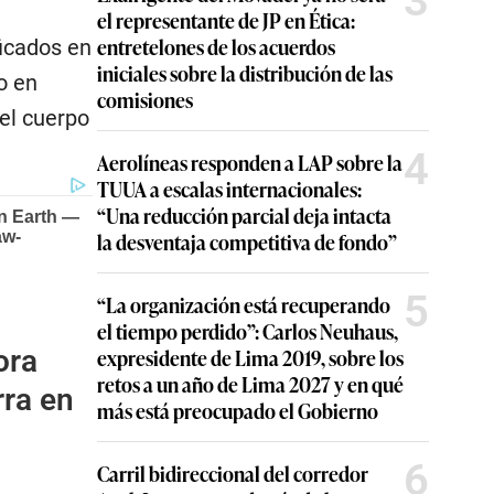
3
el representante de JP en Ética:
entretelones de los acuerdos
icados en
iniciales sobre la distribución de las
o en
comisiones
 el cuerpo
4
Aerolíneas responden a LAP sobre la
TUUA a escalas internacionales:
“Una reducción parcial deja intacta
la desventaja competitiva de fondo”
5
“La organización está recuperando
el tiempo perdido”: Carlos Neuhaus,
ora
expresidente de Lima 2019, sobre los
retos a un año de Lima 2027 y en qué
rra en
más está preocupado el Gobierno
6
Carril bidireccional del corredor