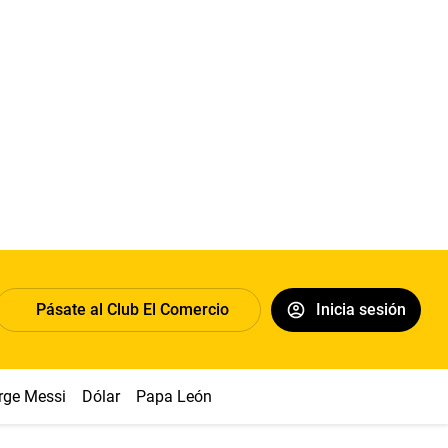
Pásate al Club El Comercio
Inicia sesión
rge Messi
Dólar
Papa León XIV
Congreso
Machu Picchu