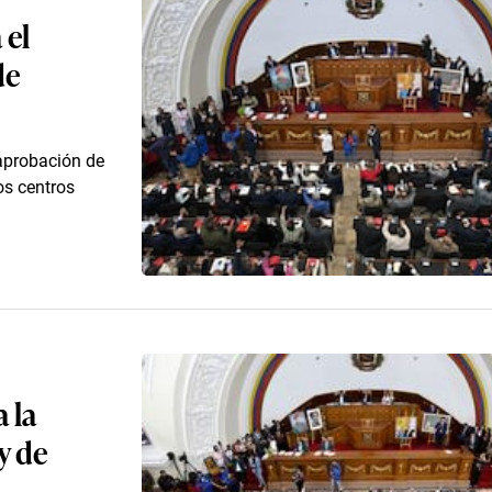
 el
de
 aprobación de
os centros
 la
y de