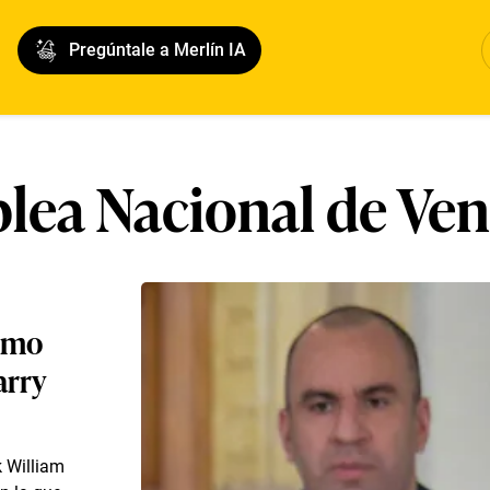
Pregúntale a Merlín IA
lea Nacional de Ven
como
arry
 William