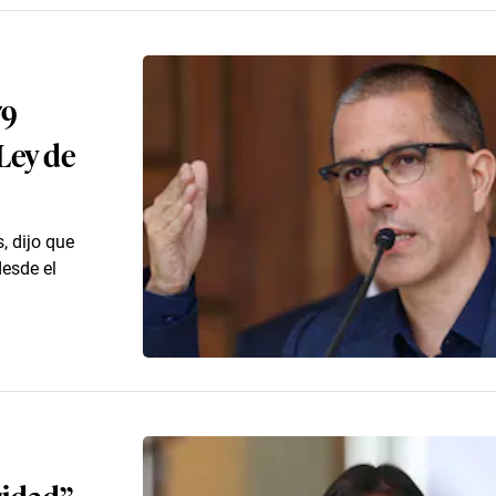
79
Ley de
, dijo que
desde el
ridad”