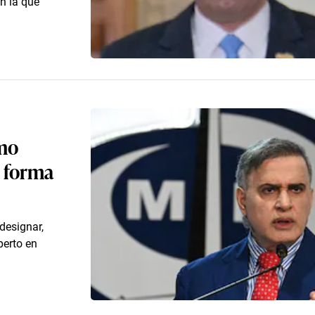
n la que
omo
e forma
designar,
perto en