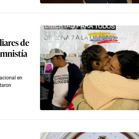
liares de
amnistía
Nacional en
taron