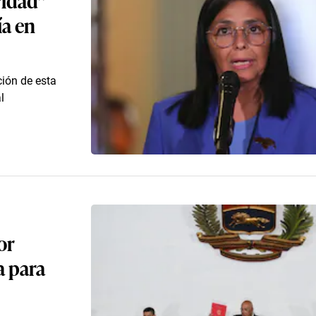
ía en
ción de esta
l
or
a para