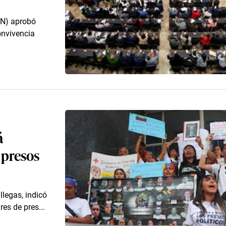
AN) aprobó
onvivencia
á
 presos
llegas, indicó
es de pres...