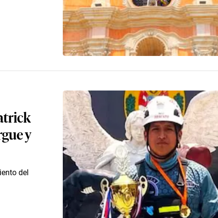
atrick
rgue y
iento del