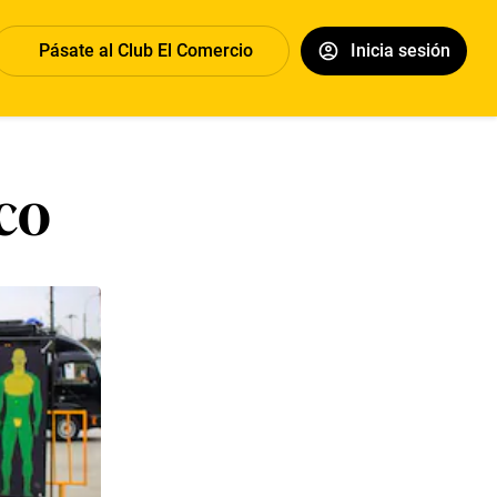
Pásate al Club El Comercio
Inicia sesión
co