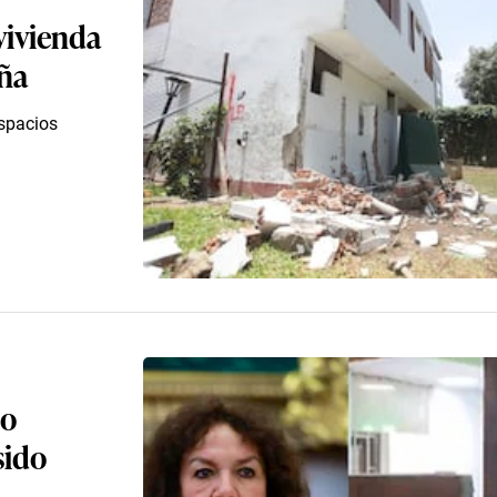
vivienda
uña
espacios
co
sido