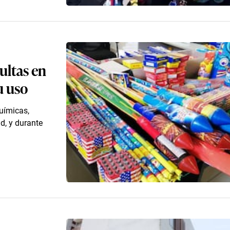
ultas en
u uso
uímicas,
ad, y durante