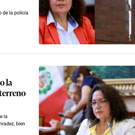
de la policía
o la
 terreno
e la
onradez, bien