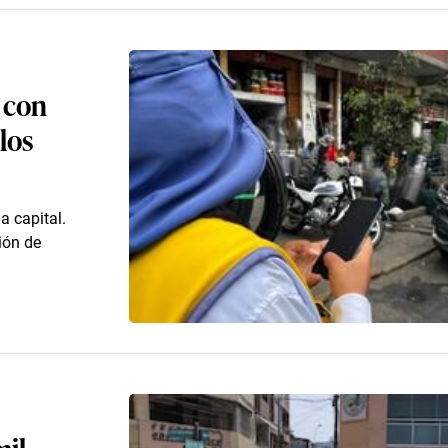
s con
los
a capital.
ión de
mil