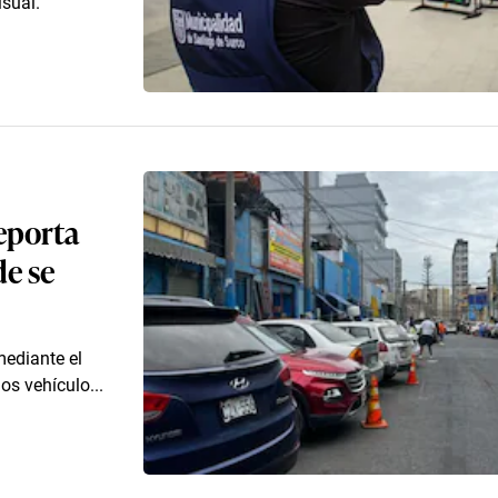
isual.
Reporta
de se
mediante el
os vehículo...