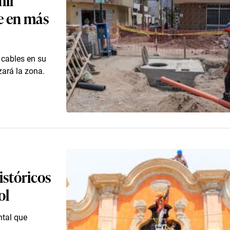
e en más
 cables en su
zará la zona.
istóricos
ol
tal que