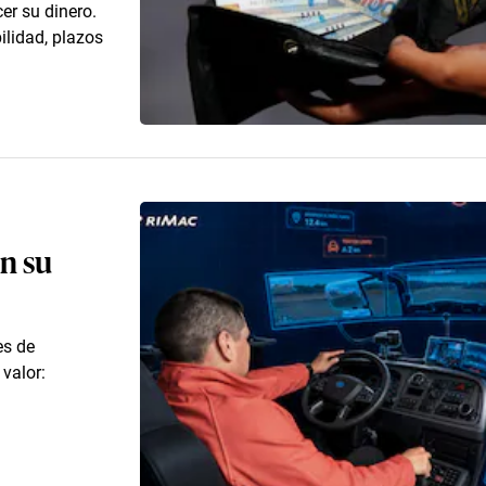
er su dinero.
ilidad, plazos
n su
es de
valor: