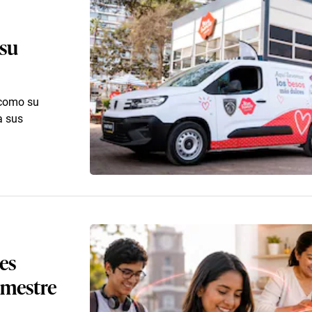
 su
 como su
a sus
es
emestre