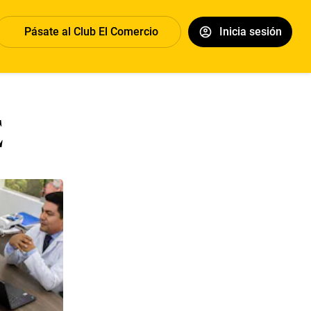
Pásate al Club El Comercio
Inicia sesión
E