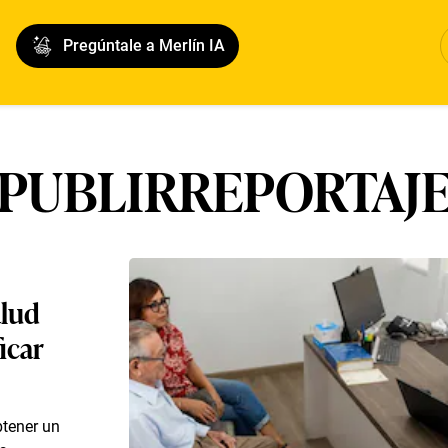
Pregúntale a Merlín IA
PUBLIRREPORTAJ
alud
icar
tener un