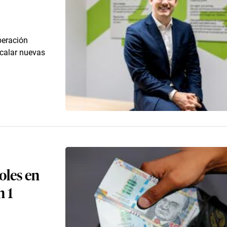
peración
scalar nuevas
oles en
n 1