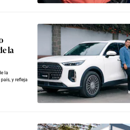
o
e la
e la
aís, y refleja