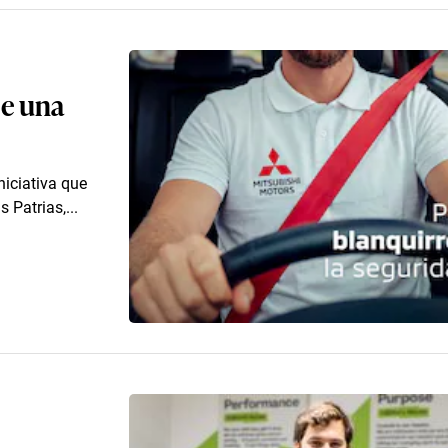
je una
niciativa que
 Patrias,...