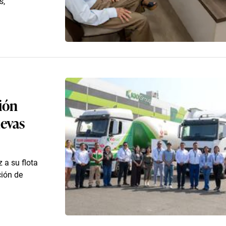
s,
ión
uevas
 a su flota
ción de