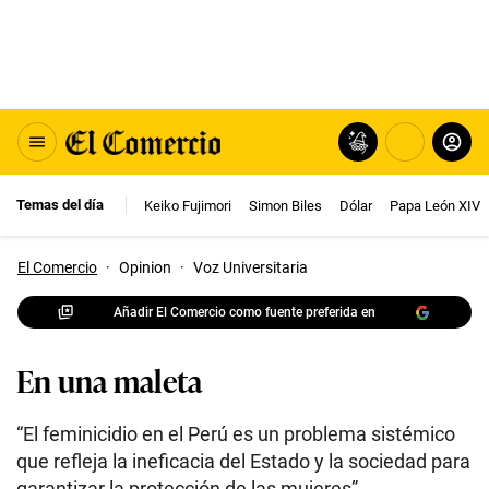
Temas del día
Keiko Fujimori
Simon Biles
Dólar
Papa León XIV
El Comercio
·
Opinion
·
Voz Universitaria
Añadir El Comercio como fuente preferida en
En una maleta
“El feminicidio en el Perú es un problema sistémico
que refleja la ineficacia del Estado y la sociedad para
garantizar la protección de las mujeres”.