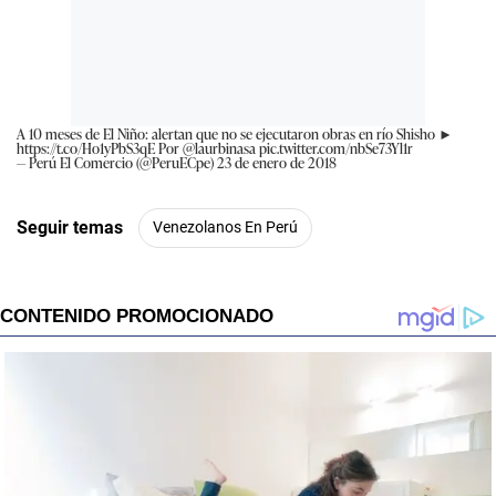
A 10 meses de El Niño: alertan que no se ejecutaron obras en río Shisho ►
https://t.co/Ho1yPbS3qE
Por
@laurbinasa
pic.twitter.com/nbSe73Yl1r
— Perú El Comercio (@PeruECpe)
23 de enero de 2018
Seguir temas
Venezolanos En Perú