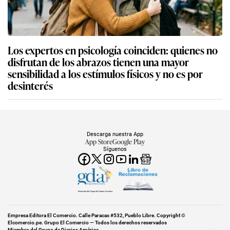
Los expertos en psicología coinciden: quienes no
disfrutan de los abrazos tienen una mayor
sensibilidad a los estímulos físicos y no es por
desinterés
Descarga nuestra App
App Store
Google Play
Síguenos
Miembro del Grupo de Diarios América
Empresa Editora El Comercio. Calle Paracas #532, Pueblo Libre. Copyright ©
Elcomercio.pe. Grupo El Comercio — Todos los derechos reservados
Miembro del Grupo de Diarios América