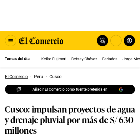
Temas del día
Keiko Fujimori
Betssy Chávez
Feriados
Jorge Me
El Comercio
·
Peru
·
Cusco
Añadir El Comercio como fuente preferida en
Cusco: impulsan proyectos de agua
y drenaje pluvial por más de S/ 630
millones