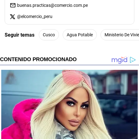
buenas.practicas@comercio.com.pe
@
elcomercio_peru
Seguir temas
Cusco
Agua Potable
Ministerio De Viv