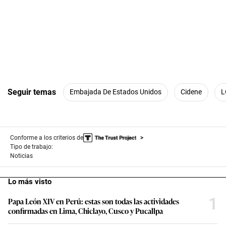
Seguir temas
Embajada De Estados Unidos
Cidene
L
Conforme a los criterios de
Tipo de trabajo:
Noticias
Lo más visto
1
Papa León XIV en Perú: estas son todas las actividades
confirmadas en Lima, Chiclayo, Cusco y Pucallpa