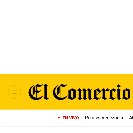
Perú vs Venezuela
A
EN VIVO