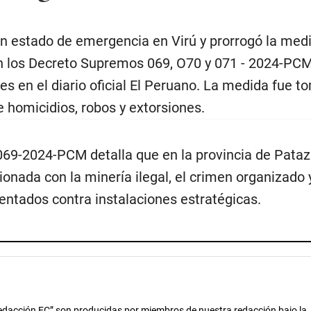
en estado de emergencia en Virú y prorrogó la med
gún los Decreto Supremos 069, O70 y 071 - 2024-PC
es en el diario oficial El Peruano. La medida fue 
 homicidios, robos y extorsiones.
69-2024-PCM detalla que en la provincia de Pataz
ionada con la minería ilegal, el crimen organizado y
entados contra instalaciones estratégicas.
dacción EC” son producidas por miembros de nuestra redacción bajo la