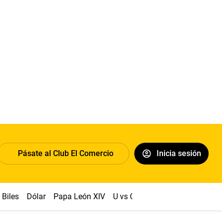
Pásate al Club El Comercio
Inicia sesión
Biles
Dólar
Papa León XIV
U vs Cristal
Congreso
Mach