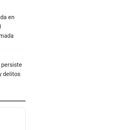
ida en
M
tomada
 persiste
 delitos