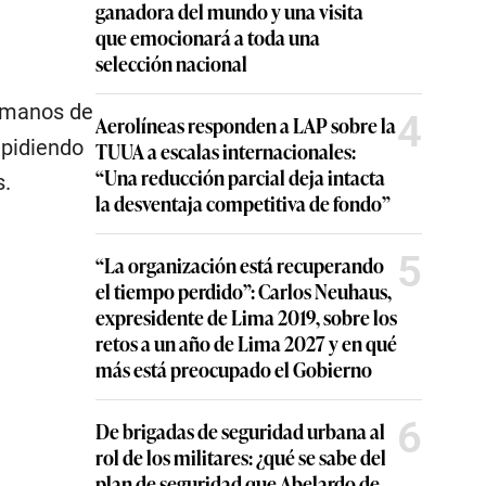
ganadora del mundo y una visita
que emocionará a toda una
selección nacional
 manos de
4
Aerolíneas responden a LAP sobre la
mpidiendo
TUUA a escalas internacionales:
“Una reducción parcial deja intacta
s.
la desventaja competitiva de fondo”
5
“La organización está recuperando
el tiempo perdido”: Carlos Neuhaus,
expresidente de Lima 2019, sobre los
retos a un año de Lima 2027 y en qué
más está preocupado el Gobierno
6
De brigadas de seguridad urbana al
rol de los militares: ¿qué se sabe del
plan de seguridad que Abelardo de