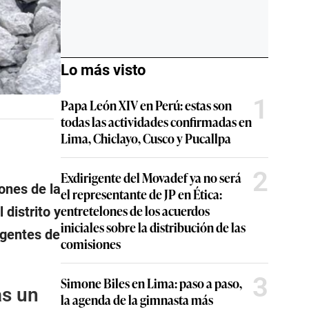
Lo más visto
1
Papa León XIV en Perú: estas son
todas las actividades confirmadas en
Lima, Chiclayo, Cusco y Pucallpa
2
Exdirigente del Movadef ya no será
iones de la
el representante de JP en Ética:
entretelones de los acuerdos
distrito y
iniciales sobre la distribución de las
agentes de
comisiones
3
Simone Biles en Lima: paso a paso,
as un
la agenda de la gimnasta más