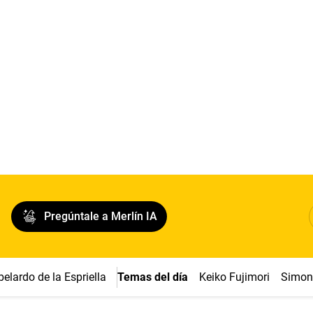
Pregúntale a Merlín IA
belardo de la Espriella
Temas del día
Keiko Fujimori
Simon 