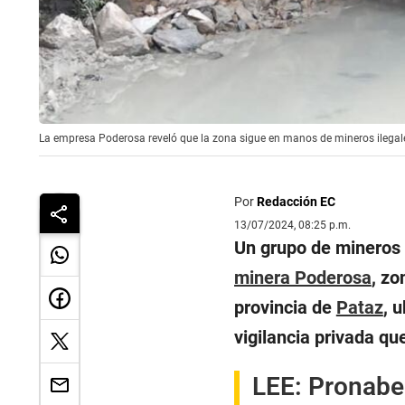
La empresa Poderosa reveló que la zona sigue en manos de mineros ilegales
Por
Redacción EC
13/07/2024, 08:25 p.m.
Un grupo de mineros i
minera Poderosa
, zo
provincia de
Pataz
, 
vigilancia privada qu
LEE:
Pronabe