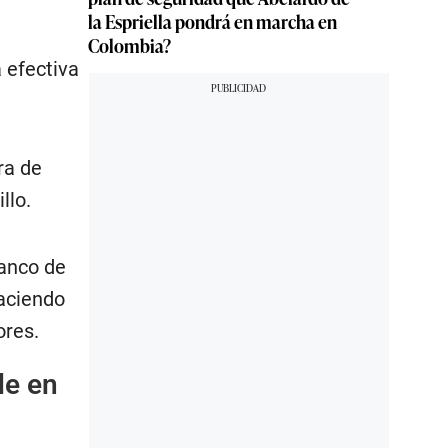
la Espriella pondrá en marcha en
Colombia?
 efectiva
ra de
llo.
lanco de
haciendo
ores.
de en