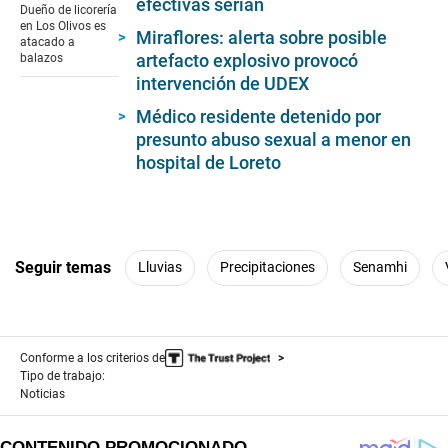
efectivas serían
of
Dueño de licorería
1
en Los Olivos es
Miraflores: alerta sobre posible
minute,
atacado a
33
artefacto explosivo provocó
balazos
seconds
intervención de UDEX
Médico residente detenido por
presunto abuso sexual a menor en
hospital de Loreto
Seguir temas
Lluvias
Precipitaciones
Senamhi
Conforme a los criterios de
Tipo de trabajo:
Noticias