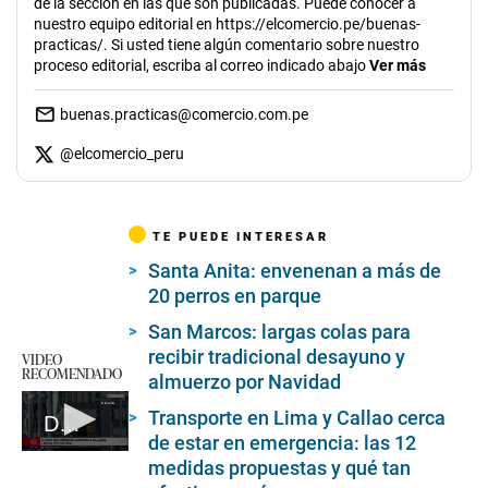
de la sección en las que son publicadas. Puede conocer a
nuestro equipo editorial en https://elcomercio.pe/buenas-
practicas/. Si usted tiene algún comentario sobre nuestro
proceso editorial, escriba al correo indicado abajo
Ver más
buenas.practicas@comercio.com.pe
@
elcomercio_peru
TE PUEDE INTERESAR
Santa Anita: envenenan a más de
20 perros en parque
San Marcos: largas colas para
recibir tradicional desayuno y
VIDEO
RECOMENDADO
almuerzo por Navidad
Transporte en Lima y Callao cerca
Dueño de licorería es atacado a balazos
de estar en emergencia: las 12
0
medidas propuestas y qué tan
seconds