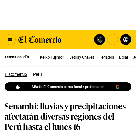
Temas del día
Keiko Fujimori
Betssy Chávez
Feriados
Dólar
J
El Comercio
·
Peru
Añadir El Comercio como fuente preferida en
Senamhi: lluvias y precipitaciones
afectarán diversas regiones del
Perú hasta el lunes 16