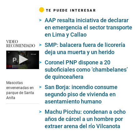
TE PUEDE INTERESAR
AAP resalta iniciativa de declarar
en emergencia el sector transporte
en Lima y Callao
VIDEO
SMP: balacera fuera de licorería
RECOMENDADO
deja una muerta y un herido
Perritos envenenados en Santa Anita
Coronel PNP dispone a 20
suboficiales como ‘chambelanes’
0
seconds
de quinceañera
of
Mascotas
2
San Borja: incendio consume
envenenadas en
minutes,
parque de Santa
segundo piso de vivienda en
30
Anita
asentamiento humano
seconds
Machu Picchu: condenan a ocho
años de cárcel a un hombre por
extraer arena del río Vilcanota