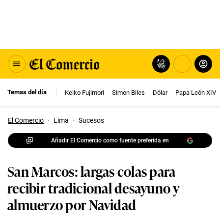
Temas del día
Keiko Fujimori
Simon Biles
Dólar
Papa León XIV
El Comercio
·
Lima
·
Sucesos
Añadir El Comercio como fuente preferida en
San Marcos: largas colas para
recibir tradicional desayuno y
almuerzo por Navidad