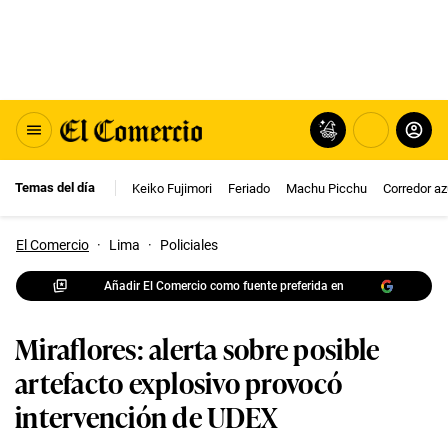
Temas del día
Keiko Fujimori
Feriado
Machu Picchu
Corredor az
El Comercio
·
Lima
·
Policiales
Añadir El Comercio como fuente preferida en
Miraflores: alerta sobre posible
artefacto explosivo provocó
intervención de UDEX