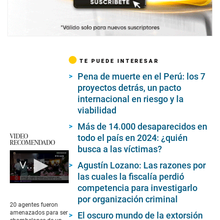
TE PUEDE INTERESAR
Pena de muerte en el Perú: los 7
proyectos detrás, un pacto
internacional en riesgo y la
viabilidad
Más de 14.000 desaparecidos en
VIDEO
todo el país en 2024: ¿quién
RECOMENDADO
busca a las víctimas?
VRAEM: policías son obligados a ser chambelanes
Agustín Lozano: Las razones por
las cuales la fiscalía perdió
0
competencia para investigarlo
seconds
por organización criminal
of
20 agentes fueron
45
amenazados para ser
El oscuro mundo de la extorsión
seconds