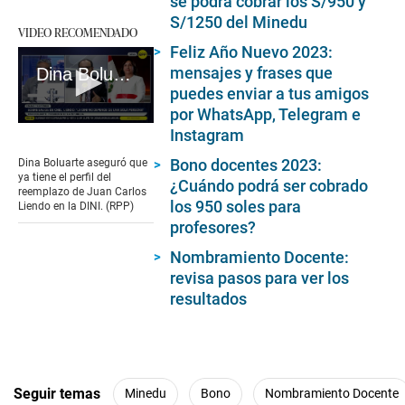
se podrá cobrar los S/950 y
S/1250 del Minedu
VIDEO RECOMENDADO
Feliz Año Nuevo 2023:
mensajes y frases que
Dina Boluarte sobre Juan Carlos Liendo
puedes enviar a tus amigos
por WhatsApp, Telegram e
0
Instagram
seconds
of
Bono docentes 2023:
Dina Boluarte aseguró que
3
ya tiene el perfil del
¿Cuándo podrá ser cobrado
minutes,
reemplazo de Juan Carlos
13
los 950 soles para
Liendo en la DINI. (RPP)
seconds
profesores?
Nombramiento Docente:
revisa pasos para ver los
resultados
Seguir temas
Minedu
Bono
Nombramiento Docente