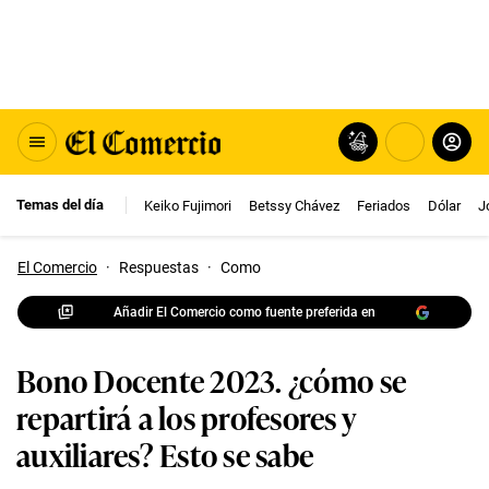
Temas del día
Keiko Fujimori
Betssy Chávez
Feriados
Dólar
J
El Comercio
·
Respuestas
·
Como
Añadir El Comercio como fuente preferida en
Bono Docente 2023. ¿cómo se
repartirá a los profesores y
auxiliares? Esto se sabe