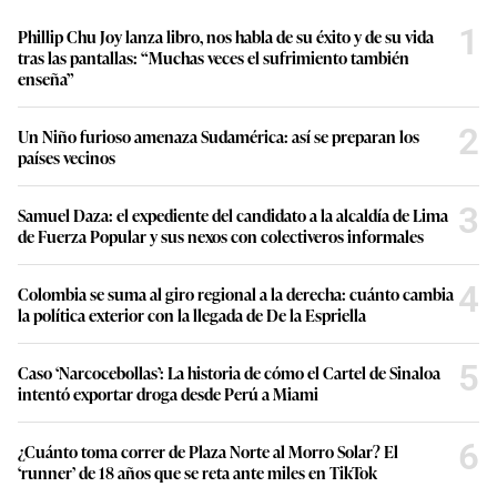
1
Phillip Chu Joy lanza libro, nos habla de su éxito y de su vida
tras las pantallas: “Muchas veces el sufrimiento también
enseña”
2
Un Niño furioso amenaza Sudamérica: así se preparan los
países vecinos
3
Samuel Daza: el expediente del candidato a la alcaldía de Lima
de Fuerza Popular y sus nexos con colectiveros informales
4
Colombia se suma al giro regional a la derecha: cuánto cambia
la política exterior con la llegada de De la Espriella
5
Caso ‘Narcocebollas’: La historia de cómo el Cartel de Sinaloa
intentó exportar droga desde Perú a Miami
6
¿Cuánto toma correr de Plaza Norte al Morro Solar? El
‘runner’ de 18 años que se reta ante miles en TikTok