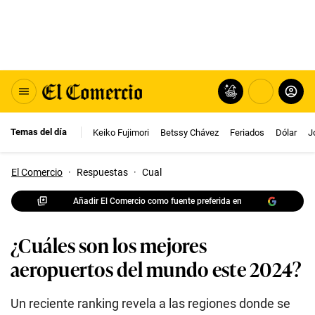
Temas del día
Keiko Fujimori
Betssy Chávez
Feriados
Dólar
J
El Comercio
·
Respuestas
·
Cual
Añadir El Comercio como fuente preferida en
¿Cuáles son los mejores
aeropuertos del mundo este 2024?
Un reciente ranking revela a las regiones donde se