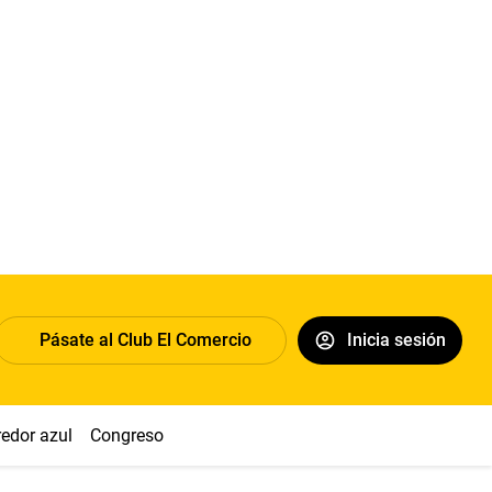
Pásate al Club El Comercio
Inicia sesión
redor azul
Congreso
Nasca
Acuña
Toledo
Sueldo míni