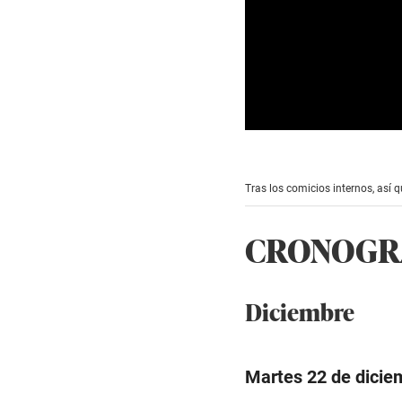
0
s
e
c
Tras los comicios internos, así 
o
n
d
CRONOGRA
s
o
f
4
m
Diciembre
i
n
u
t
e
Martes 22 de dicie
s
,