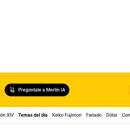
Pregúntale a Merlín IA
ón XIV
Temas del día
Keiko Fujimori
Feriado
Dólar
Cor