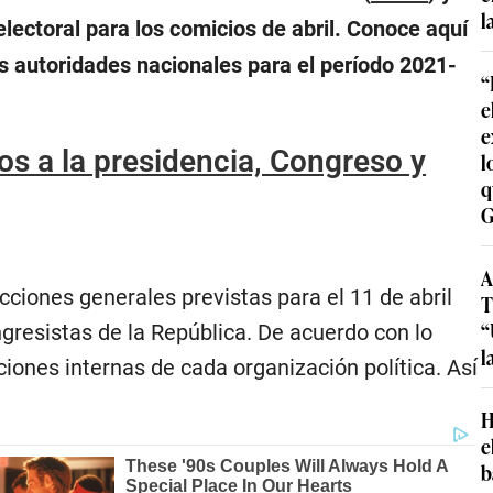
l
lectoral para los comicios de abril. Conoce aquí
las autoridades nacionales para el período 2021-
“
e
e
tos a la presidencia, Congreso y
l
q
G
A
ciones generales previstas para el 11 de abril
T
“
ongresistas de la República. De acuerdo con lo
l
ciones internas de cada organización política. Así
H
e
b