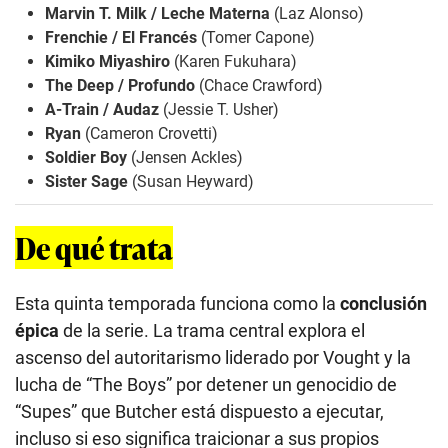
Marvin T. Milk / Leche Materna
(Laz Alonso)
Frenchie / El Francés
(Tomer Capone)
Kimiko Miyashiro
(Karen Fukuhara)
The Deep / Profundo
(Chace Crawford)
A-Train / Audaz
(Jessie T. Usher)
Ryan
(Cameron Crovetti)
Soldier Boy
(Jensen Ackles)
Sister Sage
(Susan Heyward)
De qué trata
Esta quinta temporada funciona como la
conclusión
épica
de la serie. La trama central explora el
ascenso del autoritarismo liderado por Vought y la
lucha de “The Boys” por detener un genocidio de
“Supes” que Butcher está dispuesto a ejecutar,
incluso si eso significa traicionar a sus propios