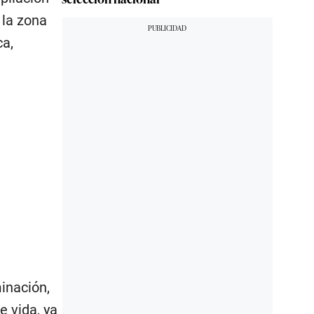
 la zona
ca,
inación,
 vida, ya