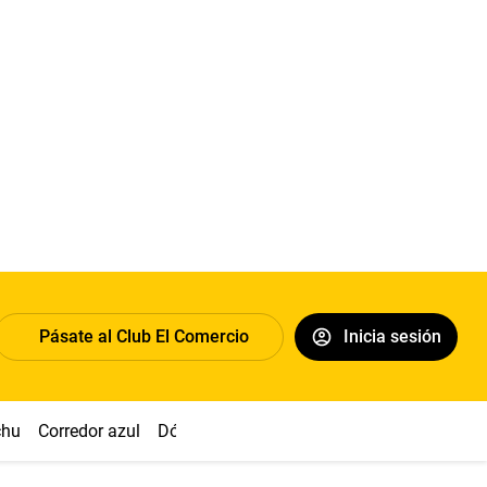
Pásate al Club El Comercio
Inicia sesión
chu
Corredor azul
Dólar
Congreso
Nasca
Acuña
Toled