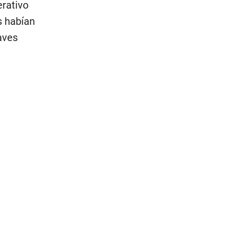
erativo
s habían
aves