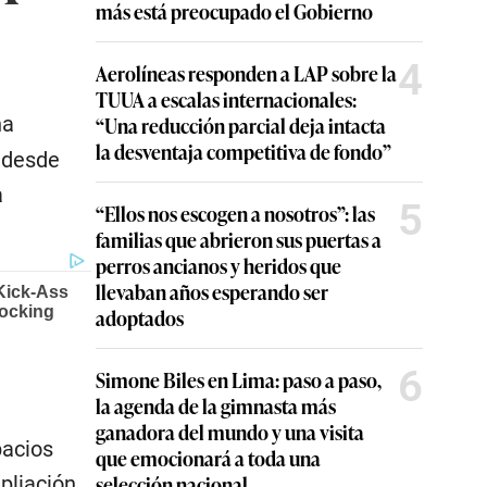
más está preocupado el Gobierno
4
Aerolíneas responden a LAP sobre la
TUUA a escalas internacionales:
“Una reducción parcial deja intacta
na
la desventaja competitiva de fondo”
o desde
a
5
“Ellos nos escogen a nosotros”: las
familias que abrieron sus puertas a
perros ancianos y heridos que
llevaban años esperando ser
adoptados
6
Simone Biles en Lima: paso a paso,
la agenda de la gimnasta más
ganadora del mundo y una visita
pacios
que emocionará a toda una
selección nacional
pliación