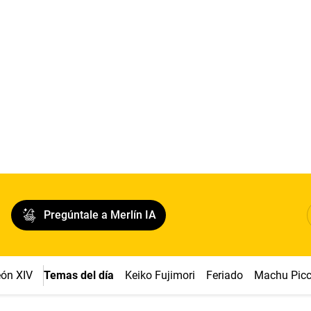
Pregúntale a Merlín IA
ón XIV
Temas del día
Keiko Fujimori
Feriado
Machu Pic