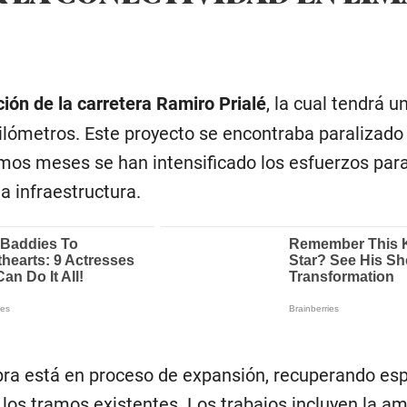
ión de la carretera Ramiro Prialé
, la cual tendrá u
kilómetros. Este proyecto se encontraba paralizad
timos meses se han intensificado los esfuerzos par
la infraestructura.
 obra está en proceso de expansión, recuperando es
los tramos existentes. Los trabajos incluyen la am