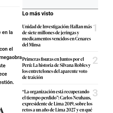
Lo más visto
1
Unidad de Investigación: Hallan más
de siete millones de jeringas y
 en la
medicamentos vencidos en Cenares
a
del Minsa
 con el
a megaobra
2
Primeras fisuras en Juntos por el
Perú: La historia de Silvana Robles y
ste
los entretelones del aparente voto
nece
de traición
estión.
3
“La organización está recuperando
el tiempo perdido”: Carlos Neuhaus,
expresidente de Lima 2019, sobre los
A
retos a un año de Lima 2027 y en qué