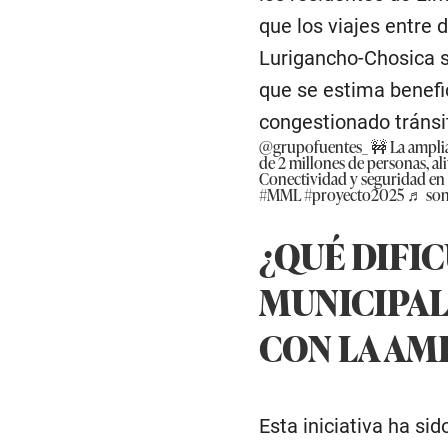
que los viajes entre 
Lurigancho-Chosica s
que se estima benefic
congestionado tránsi
@grupofuentes_
🚧 La amplia
de 2 millones de personas, ali
Conectividad y seguridad en
#MML
#proyecto2025
♬ son
¿QUÉ DIFI
MUNICIPAL
CON LA AM
Esta iniciativa ha si