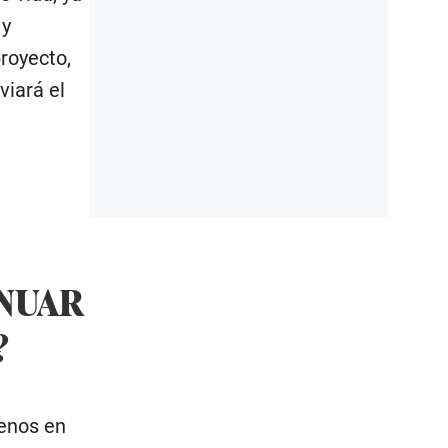
 y
royecto,
viará el
INUAR
?
renos en