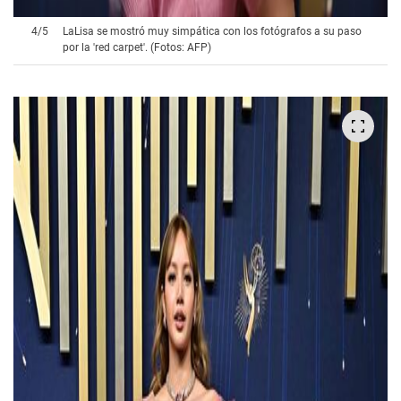
4
/
5
LaLisa se mostró muy simpática con los fotógrafos a su paso
por la 'red carpet'. (Fotos: AFP)