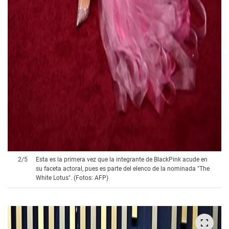
2
/
5
Esta es la primera vez que la integrante de BlackPink acude en
su faceta actoral, pues es parte del elenco de la nominada "The
White Lotus". (Fotos: AFP)