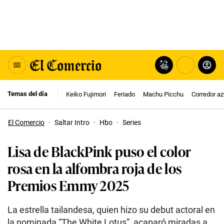
Temas del día
Keiko Fujimori
Feriado
Machu Picchu
Corredor az
El Comercio
·
Saltar Intro
·
Hbo
·
Series
Lisa de BlackPink puso el color
rosa en la alfombra roja de los
Premios Emmy 2025
La estrella tailandesa, quien hizo su debut actoral en
la nominada “The White Lotus”, acaparó miradas a