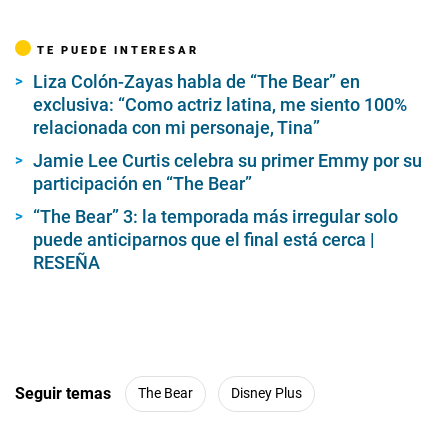
f
2
m
TE PUEDE INTERESAR
i
n
Liza Colón-Zayas habla de “The Bear” en
u
t
exclusiva: “Como actriz latina, me siento 100%
e
relacionada con mi personaje, Tina”
s
,
Jamie Lee Curtis celebra su primer Emmy por su
2
participación en “The Bear”
0
s
e
“The Bear” 3: la temporada más irregular solo
c
puede anticiparnos que el final está cerca |
o
RESEÑA
n
d
s
Seguir temas
The Bear
Disney Plus