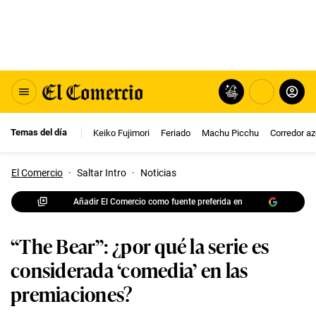
Temas del día
Keiko Fujimori
Feriado
Machu Picchu
Corredor az
El Comercio
·
Saltar Intro
·
Noticias
Añadir El Comercio como fuente preferida en
“The Bear”: ¿por qué la serie es
considerada ‘comedia’ en las
premiaciones?