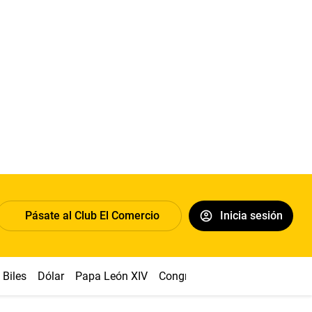
Pásate al Club El Comercio
Inicia sesión
Biles
Dólar
Papa León XIV
Congreso
Machu Picchu
Ab