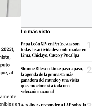
Lo más visto
1
Papa León XIV en Perú: estas son
todas las actividades confirmadas en
 2023),
Lima, Chiclayo, Cusco y Pucallpa
ixta,
mputo
2
Simone Biles en Lima: paso a paso,
que, al
la agenda de la gimnasta más
ganadora del mundo y una visita
que emocionará a toda una
selección nacional
imamente.
onibles en
Aerolíneas responden a LAP sobre la