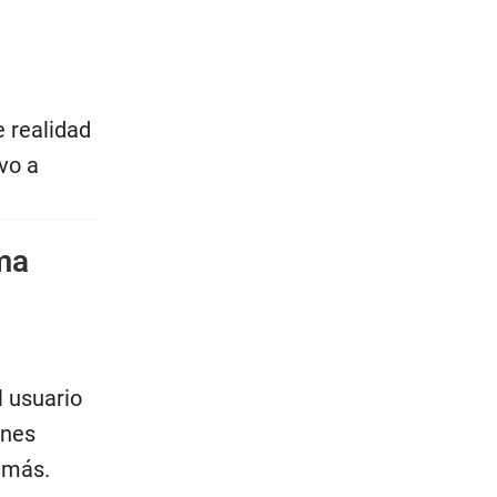
 realidad
vo a
ema
l usuario
enes
 más.