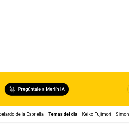
Pregúntale a Merlín IA
belardo de la Espriella
Temas del día
Keiko Fujimori
Simon 