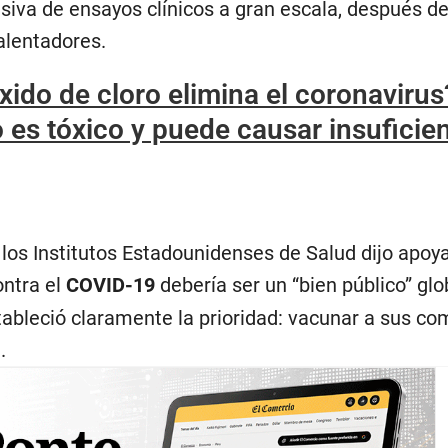
isiva de ensayos clínicos a gran escala, después d
alentadores.
óxido de cloro elimina el coronavirus
 es tóxico y puede causar insuficie
 los Institutos Estadounidenses de Salud dijo apoya
ntra el
COVID-19
debería ser un “bien público” glob
ableció claramente la prioridad: vacunar a sus co
.