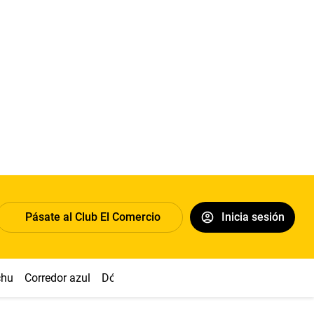
Pásate al Club El Comercio
Inicia sesión
chu
Corredor azul
Dólar
Congreso
Nasca
Acuña
Toled