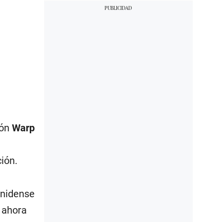
ión
Warp
ión.
unidense
e ahora