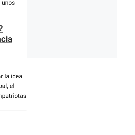
e unos
?
ncia
r la idea
al, el
mpatriotas