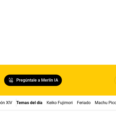
Pregúntale a Merlín IA
ón XIV
Temas del día
Keiko Fujimori
Feriado
Machu Pic