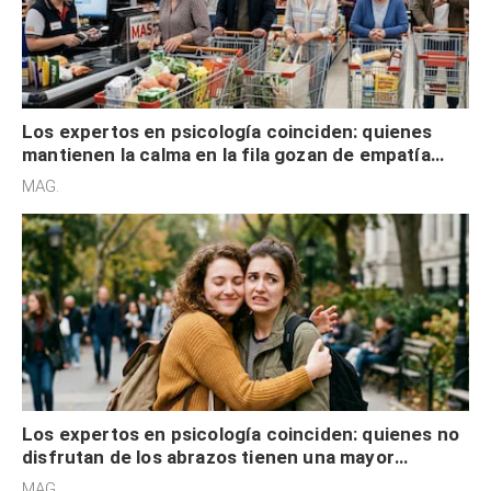
Los expertos en psicología coinciden: quienes
mantienen la calma en la fila gozan de empatía
cognitiva, gratitud y no solo tienen autocontrol
MAG.
Los expertos en psicología coinciden: quienes no
disfrutan de los abrazos tienen una mayor
sensibilidad a los estímulos físicos y no es por
MAG.