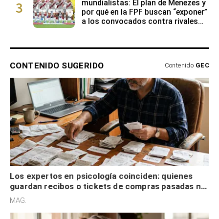
3
mundialistas: El plan de Menezes y
por qué en la FPF buscan “exponer”
a los convocados contra rivales
con buen nivel
CONTENIDO SUGERIDO
Contenido
GEC
Los expertos en psicología coinciden: quienes
guardan recibos o tickets de compras pasadas no
son acumuladores, sino que tienen necesidad de
MAG.
control