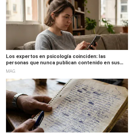
Los expertos en psicología coinciden: las
personas que nunca publican contenido en sus
redes sociales no pretenden buscar validación
MAG.
externa