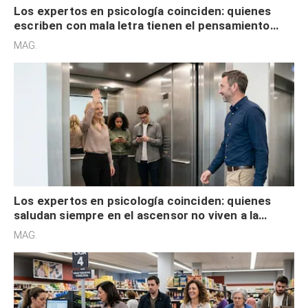
Los expertos en psicología coinciden: quienes
escriben con mala letra tienen el pensamiento
acelerado y no lo hacen por desinterés
MAG.
Los expertos en psicología coinciden: quienes
saludan siempre en el ascensor no viven a la
defensiva y tienen apertura social
MAG.