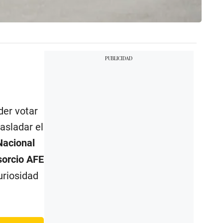
der votar
asladar el
Nacional
sorcio AFE
uriosidad