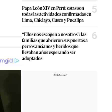
5
Papa León XIV en Perú: estas son
todas las actividades confirmadas en
Lima, Chiclayo, Cusco y Pucallpa
6
“Ellos nos escogen a nosotros”: las
familias que abrieron sus puertas a
perros ancianos y heridos que
llevaban años esperando ser
adoptados