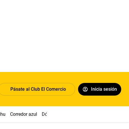
Pásate al Club El Comercio
Inicia sesión
chu
Corredor azul
Dólar
Congreso
Nasca
Acuña
Toled