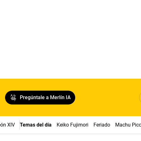
Pregúntale a Merlín IA
ón XIV
Temas del día
Keiko Fujimori
Feriado
Machu Pic