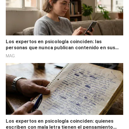
Los expertos en psicología coinciden: las
personas que nunca publican contenido en sus
redes sociales no pretenden buscar validación
MAG.
externa
Los expertos en psicología coinciden: quienes
escriben con mala letra tienen el pensamiento