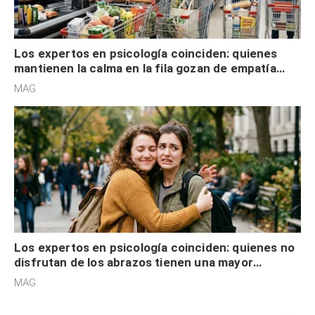
Los expertos en psicología coinciden: quienes
mantienen la calma en la fila gozan de empatía
cognitiva, gratitud y no solo tienen autocontrol
MAG.
Los expertos en psicología coinciden: quienes no
disfrutan de los abrazos tienen una mayor
sensibilidad a los estímulos físicos y no es por
MAG.
desinterés