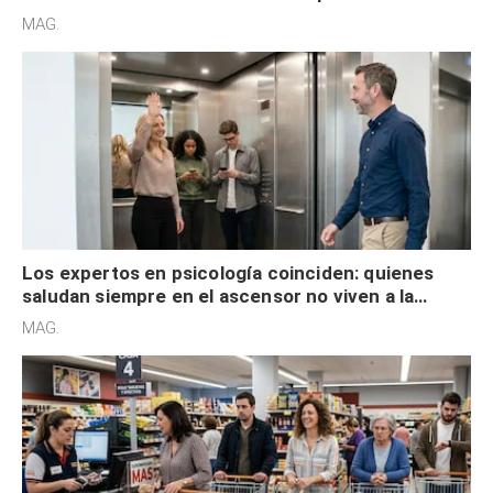
acelerado y no lo hacen por desinterés
MAG.
Los expertos en psicología coinciden: quienes
saludan siempre en el ascensor no viven a la
defensiva y tienen apertura social
MAG.