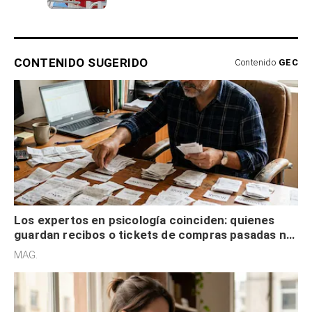
CONTENIDO SUGERIDO
Contenido
GEC
Los expertos en psicología coinciden: quienes
guardan recibos o tickets de compras pasadas no
son acumuladores, sino que tienen necesidad de
MAG.
control