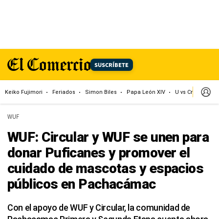
SUSCRÍBETE
Keiko Fujimori
Feriados
Simon Biles
Papa León XIV
U vs Cristal
Dó
WUF
WUF: Circular y WUF se unen para
donar Puficanes y promover el
cuidado de mascotas y espacios
públicos en Pachacámac
Con el apoyo de WUF y Circular, la comunidad de