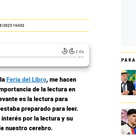
8/2025 16H32
1.0x
01:17
PARA
 la
Feria del Libro
, me hacen
mportancia de la lectura en
evante es la lectura para
 estaba preparado para leer.
nterés por la lectura y su
de nuestro cerebro.