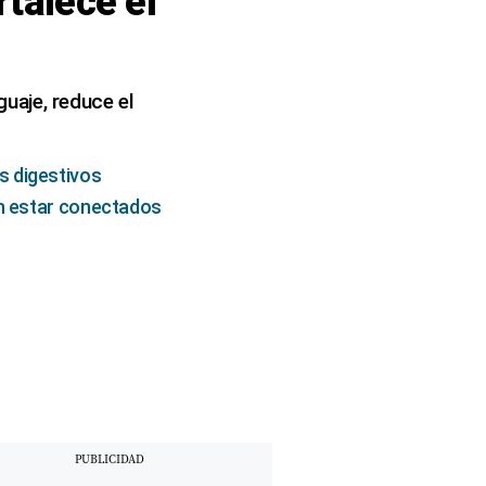
rtalece el
guaje, reduce el
s digestivos
an estar conectados