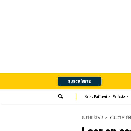
Portada
Edición Impresa
Club El Comercio
Newsletters
Editorial
SUSCRÍBETE
Día 1
Audiencias Vecinales
Keiko Fujimori
Feriado
Corresponsales escolares
BIENESTAR
>
CRECIMIE
Podcast
Juegos