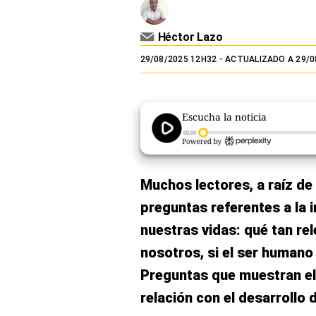
El Dominical
Héctor Lazo
Desde la redacción
29/08/2025 12H32
- ACTUALIZADO A 29/0
Videos
Archivo El Comercio
Escucha la noticia
Notas contratadas
00:00
Blogs
Muchos lectores, a raíz de
Colecciones El Comercio
preguntas referentes a la i
elcomercio.pe
nuestras vidas: qué tan rel
Términos
nosotros, si el ser humano
Y
Condiciones
Preguntas que muestran el i
De
Uso
relación con el desarrollo 
Oficinas