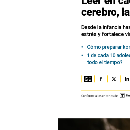
Leer en ca
cerebro, l
Columnistas
Provecho
Desde la infancia has
estrés y fortalece ví
Saltar intro
Política
Cómo preparar komb
1 de cada 10 adole
Economía
todo el tiempo?
ECData
Lima
Perú
Conforme a los criterios de
Mundo
DT
Luces