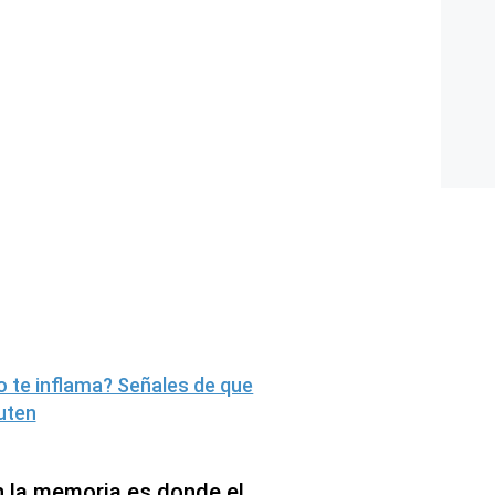
o te inflama? Señales de que
luten
n la memoria es donde el