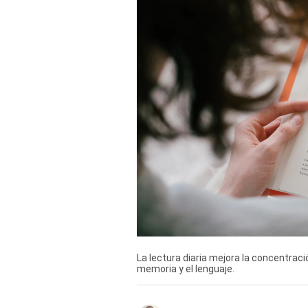
TV+
Tecnología y ciencias
Somos
Bienestar
Hogar y Familia
Respuestas
Mag
Viù
Vamos
La lectura diaria mejora la concentraci
Ruedas y Tuercas
memoria y el lenguaje.
Casa y Más