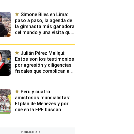
planean desde Videna
Simone Biles en Lima:
paso a paso, la agenda de
la gimnasta más ganadora
del mundo y una visita que
emocionará a toda una
selección nacional
Julián Pérez Mallqui:
Estos son los testimonios
por agresión y diligencias
fiscales que complican aún
más situación de diputado
Perú y cuatro
amistosos mundialistas:
El plan de Menezes y por
qué en la FPF buscan
“exponer” a los
convocados contra rivales
con buen nivel