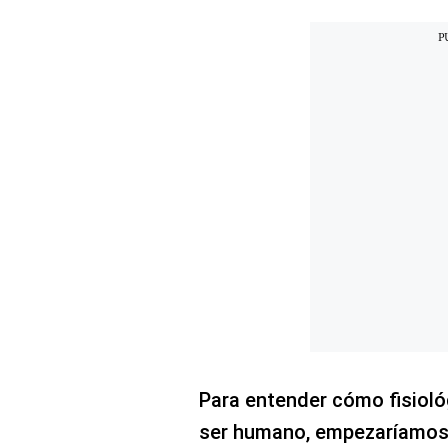
Concesionarias
Principios
Rectores
Buenas
Prácticas
Políticas
De
Privacidad
Política
Integrada
De
Gestión
Derechos
Arco
Política
De
Cookies
Para entender cómo fisioló
ser humano, empezaríamos