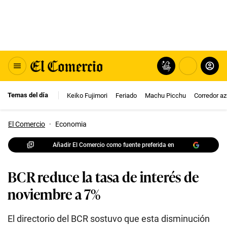
Temas del día
Keiko Fujimori
Feriado
Machu Picchu
Corredor az
El Comercio
·
Economia
Añadir El Comercio como fuente preferida en
BCR reduce la tasa de interés de
noviembre a 7%
El directorio del BCR sostuvo que esta disminución