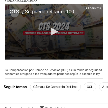
VIDEO RECOMENDADO
CTS: ¿Se puede retirar el 100% del fondo este 2024?
0
seconds
of
La Compensación por Tiempo de Servicios (CTS) es un fondo de seguridad
2
económica otorgado a los trabajadores peruanos según lo estipula la ley.
minutes,
16
seconds
Seguir temas
Cámara De Comercio De Lima
CCL
Ate