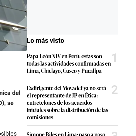
Lo más visto
1
Papa León XIV en Perú: estas son
todas las actividades confirmadas en
Lima, Chiclayo, Cusco y Pucallpa
2
Exdirigente del Movadef ya no será
nica del
el representante de JP en Ética:
entretelones de los acuerdos
), se
iniciales sobre la distribución de las
comisiones
osibles
Simone Biles en Lima: paso a paso,