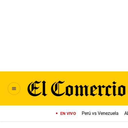
Perú vs Venezuela
A
EN VIVO