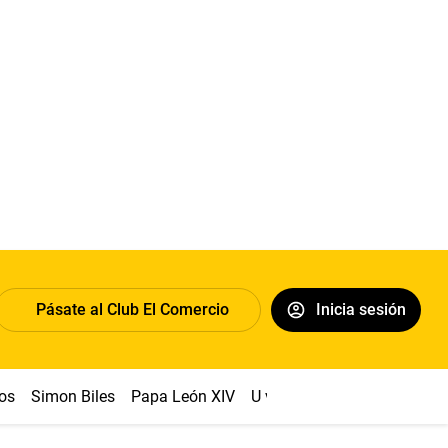
Pásate al Club El Comercio
Inicia sesión
os
Simon Biles
Papa León XIV
U vs Cristal
Dólar
Congr