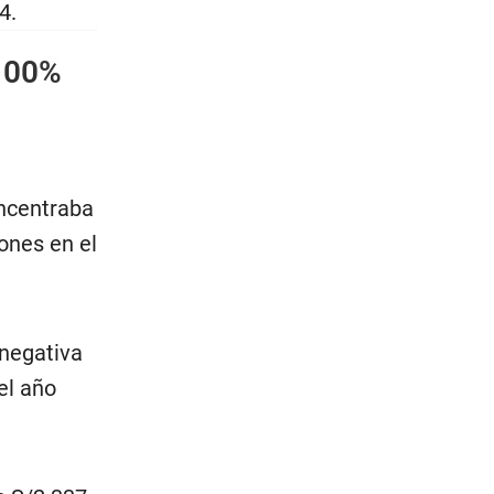
4.
 100%
oncentraba
ones en el
 negativa
el año