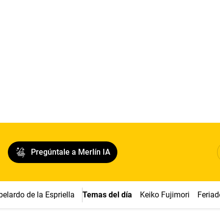
Pregúntale a Merlín IA
belardo de la Espriella
Temas del día
Keiko Fujimori
Feriad