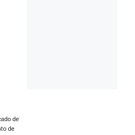
cado de
nto de