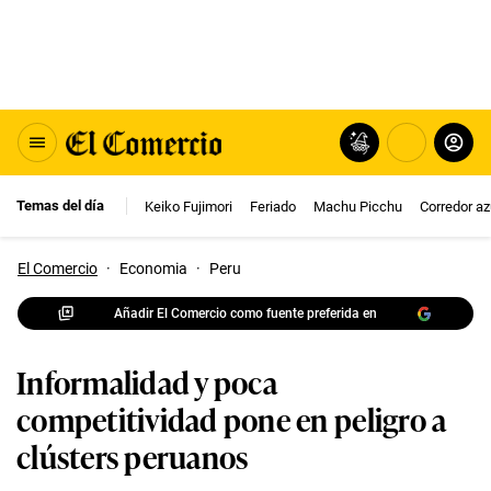
Temas del día
Keiko Fujimori
Feriado
Machu Picchu
Corredor az
El Comercio
·
Economia
·
Peru
Añadir El Comercio como fuente preferida en
Informalidad y poca
competitividad pone en peligro a
clústers peruanos