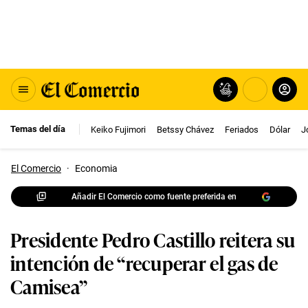
Temas del día
Keiko Fujimori
Betssy Chávez
Feriados
Dólar
J
El Comercio
·
Economia
Añadir El Comercio como fuente preferida en
Presidente Pedro Castillo reitera su
intención de “recuperar el gas de
Camisea”