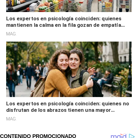
Los expertos en psicología coinciden: quienes
mantienen la calma en la fila gozan de empatía
cognitiva, gratitud y no solo tienen autocontrol
MAG.
Los expertos en psicología coinciden: quienes no
disfrutan de los abrazos tienen una mayor
sensibilidad a los estímulos físicos y no es por
MAG.
desinterés