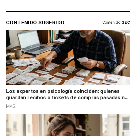
CONTENIDO SUGERIDO
Contenido
GEC
Los expertos en psicología coinciden: quienes
guardan recibos o tickets de compras pasadas no
son acumuladores, sino que tienen necesidad de
MAG.
control