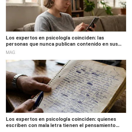
Los expertos en psicología coinciden: las
personas que nunca publican contenido en sus
redes sociales no pretenden buscar validación
MAG.
externa
Los expertos en psicología coinciden: quienes
escriben con mala letra tienen el pensamiento
acelerado y no lo hacen por desinterés