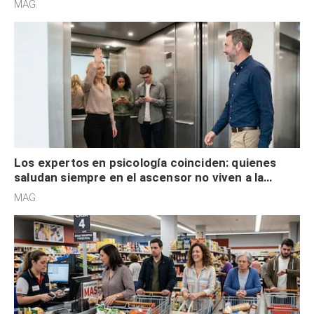
MAG.
Los expertos en psicología coinciden: quienes
saludan siempre en el ascensor no viven a la
defensiva y tienen apertura social
MAG.