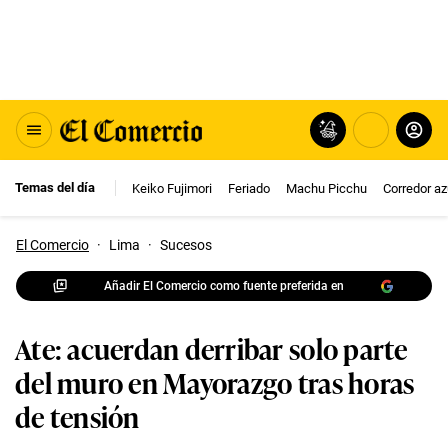
Temas del día
Keiko Fujimori
Feriado
Machu Picchu
Corredor az
El Comercio
·
Lima
·
Sucesos
Añadir El Comercio como fuente preferida en
Ate: acuerdan derribar solo parte
del muro en Mayorazgo tras horas
de tensión