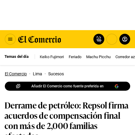
Temas del día
Keiko Fujimori
Feriado
Machu Picchu
Corredor az
El Comercio
·
Lima
·
Sucesos
Añadir El Comercio como fuente preferida en
Derrame de petróleo: Repsol firma
acuerdos de compensación final
con más de 2,000 familias