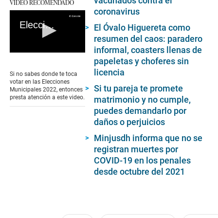
vacunados contra el
VIDEO RECOMENDADO
coronavirus
Elecciones 2022: entérate cuál es tu local de votación asignado por la ONPE
El Óvalo Higuereta como
resumen del caos: paradero
informal, coasters llenas de
0
papeletas y choferes sin
seconds
licencia
of
Si no sabes donde te toca
0
votar en las Elecciones
seconds
Si tu pareja te promete
Municipales 2022, entonces
presta atención a este video.
matrimonio y no cumple,
puedes demandarlo por
daños o perjuicios
Minjusdh informa que no se
registran muertes por
COVID-19 en los penales
desde octubre del 2021