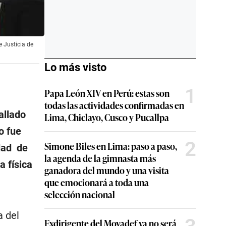
e Justicia de
Lo más visto
1
Papa León XIV en Perú: estas son
todas las actividades confirmadas en
allado
Lima, Chiclayo, Cusco y Pucallpa
o fue
2
Simone Biles en Lima: paso a paso,
idad de
la agenda de la gimnasta más
a física
ganadora del mundo y una visita
que emocionará a toda una
selección nacional
a del
Exdirigente del Movadef ya no será