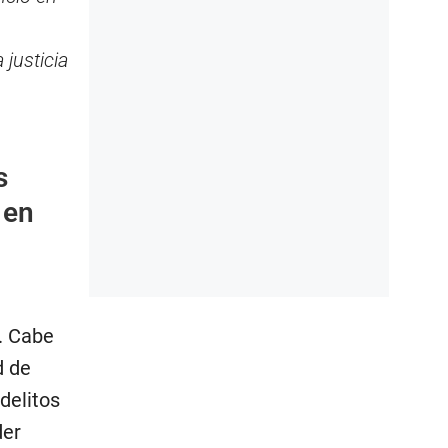
 justicia
s
 en
. Cabe
d de
delitos
der