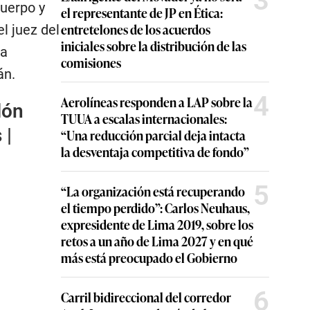
3
cuerpo y
el representante de JP en Ética:
entretelones de los acuerdos
l juez del
iniciales sobre la distribución de las
ia
comisiones
án.
4
Aerolíneas responden a LAP sobre la
lón
TUUA a escalas internacionales:
 |
“Una reducción parcial deja intacta
la desventaja competitiva de fondo”
5
“La organización está recuperando
el tiempo perdido”: Carlos Neuhaus,
expresidente de Lima 2019, sobre los
retos a un año de Lima 2027 y en qué
más está preocupado el Gobierno
6
Carril bidireccional del corredor