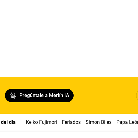
Pregúntale a Merlín IA
del día
Keiko Fujimori
Feriados
Simon Biles
Papa Leó