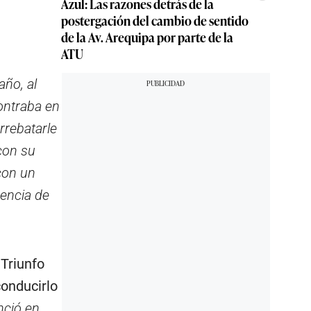
Azul: Las razones detrás de la
postergación del cambio de sentido
de la Av. Arequipa por parte de la
ATU
año, al
ontraba en
rrebatarle
con su
con un
encia de
 Triunfo
conducirlo
nció en