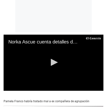
Norka Ascue cuenta detalles de su convivencia con Pamela Franco
0
s
e
Pamela Franco habría tratado mal a ex compañera de agrupación
c