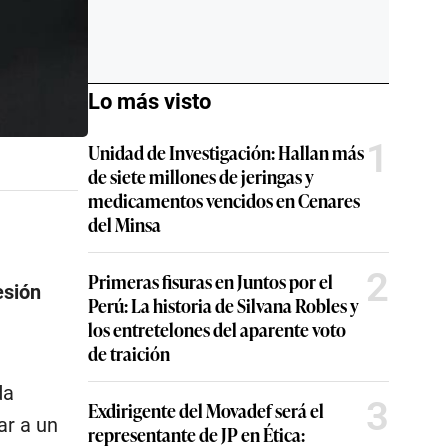
Lo más visto
1
Unidad de Investigación: Hallan más
de siete millones de jeringas y
medicamentos vencidos en Cenares
del Minsa
2
Primeras fisuras en Juntos por el
esión
Perú: La historia de Silvana Robles y
los entretelones del aparente voto
de traición
da
3
Exdirigente del Movadef será el
ar a un
representante de JP en Ética: