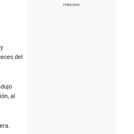
(y
ueces del
ndujo
ón, al
era.