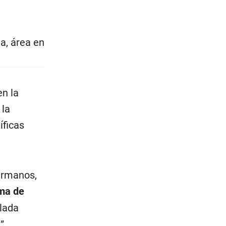
a, área en
n la
 la
íficas
ermanos,
ma de
ulada
”.