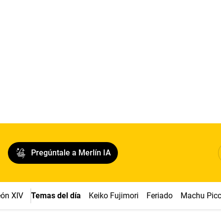
Pregúntale a Merlín IA
ón XIV
Temas del día
Keiko Fujimori
Feriado
Machu Pic