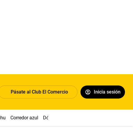
Pásate al Club El Comercio
Inicia sesión
chu
Corredor azul
Dólar
Congreso
Nasca
Acuña
Toled