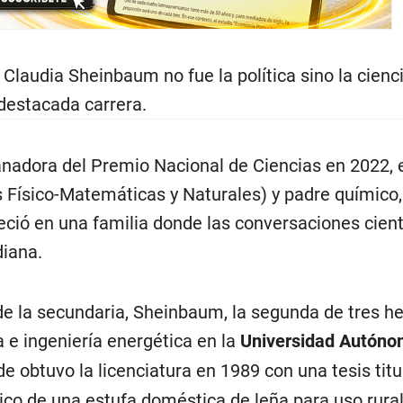
Claudia Sheinbaum no fue la política sino la cienci
 destacada carrera.
nadora del Premio Nacional de Ciencias en 2022, e
 Físico-Matemáticas y Naturales) y padre químico,
eció en una familia donde las conversaciones cient
diana.
e la secundaria, Sheinbaum, la segunda de tres h
ca e ingeniería energética en la
Universidad Autóno
de obtuvo la licenciatura en 1989 con una tesis tit
co de una estufa doméstica de leña para uso rural