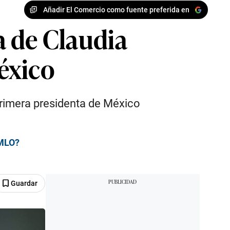
Añadir El Comercio como fuente preferida en
ra de Claudia
éxico
primera presidenta de México
AMLO?
Guardar