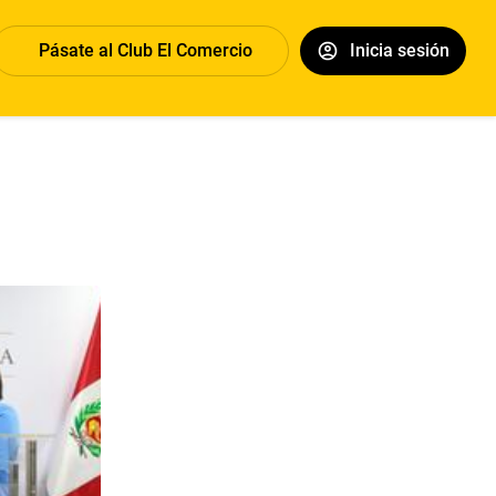
Pásate al Club El Comercio
Inicia sesión