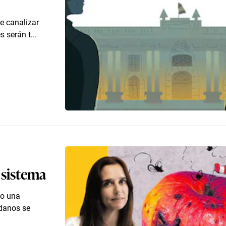
de canalizar
 serán t...
 sistema
mo una
adanos se