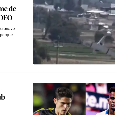
me de
VIDEO
 aeronave
 parque
ub