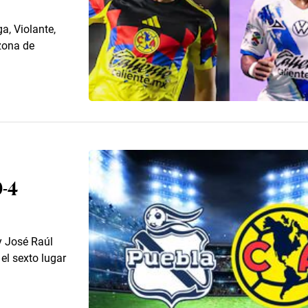
a, Violante,
zona de
0-4
y José Raúl
el sexto lugar