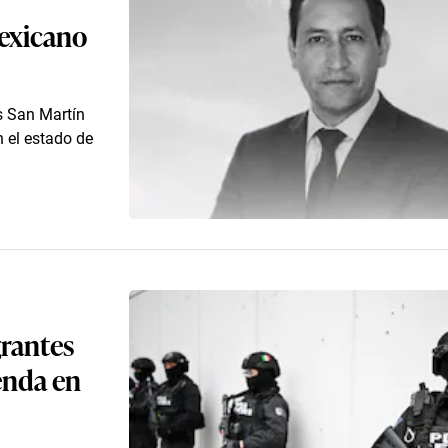
mexicano
as San Martín
 el estado de
grantes
enda en