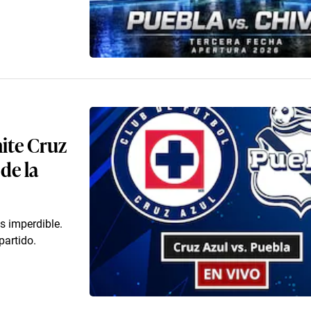
mite Cruz
de la
s imperdible.
partido.