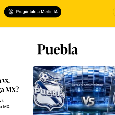
Pregúntale a Merlín IA
Puebla
 vs.
iga MX?
vs.
ga MX.