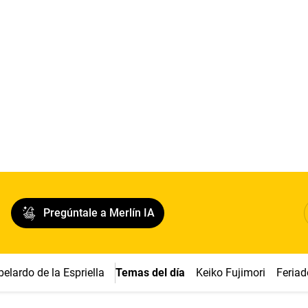
Pregúntale a Merlín IA
belardo de la Espriella
Temas del día
Keiko Fujimori
Feriad