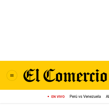
Perú vs Venezuela
A
EN VIVO