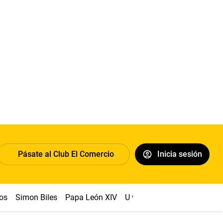
Pásate al Club El Comercio
Inicia sesión
os
Simon Biles
Papa León XIV
U vs Cristal
Dólar
Congr