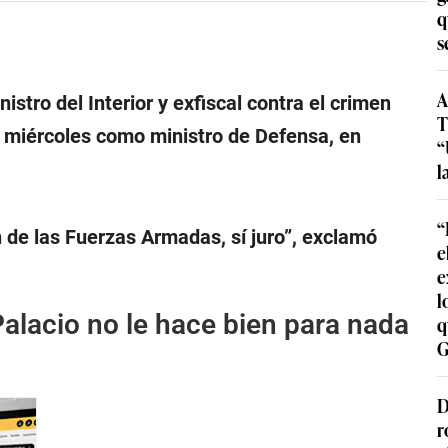
q
s
A
stro del Interior y exfiscal contra el crimen
T
el miércoles como ministro de Defensa, en
“
l
“
n de las Fuerzas Armadas, sí juro”, exclamó
e
e
l
alacio no le hace bien para nada
q
G
D
r